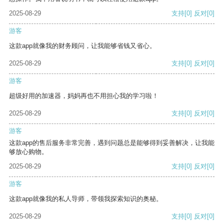
2025-08-29
支持
[0]
反对
[0]
游客
这款app就像我的财务顾问，让我能够省钱又省心。
2025-08-29
支持
[0]
反对
[0]
游客
超级好用的加速器，妈妈再也不用担心我的学习啦！
2025-08-29
支持
[0]
反对
[0]
游客
这款app的售后服务非常完善，遇到问题总是能够得到妥善解决，让我能
够放心购物。
2025-08-29
支持
[0]
反对
[0]
游客
这款app就像我的私人导师，带领我探索知识的奥秘。
2025-08-29
支持
[0]
反对
[0]