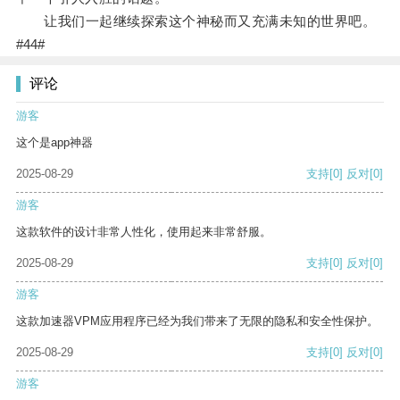
让我们一起继续探索这个神秘而又充满未知的世界吧。
#44#
评论
游客
这个是app神器
2025-08-29
支持
[0]
反对
[0]
游客
这款软件的设计非常人性化，使用起来非常舒服。
2025-08-29
支持
[0]
反对
[0]
游客
这款加速器VPM应用程序已经为我们带来了无限的隐私和安全性保护。
2025-08-29
支持
[0]
反对
[0]
游客