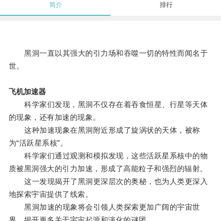
简介
排行
黑洞一直以其强大的引力场和吞噬一切的特性而闻名于
世。
飞机加速器
科学家们发现，黑洞不仅存在着吞食恒星、行星等天体
的现象，还有加速的现象。
这种加速现象在黑洞附近形成了旋涡状的天体，被称
为“活跃星系核”。
科学家们通过观测和模拟发现，这些活跃星系核中的物
质被黑洞强大的引力加速，形成了高能粒子和强烈的辐射。
这一发现揭开了黑洞更深层次的奥秘，也为人类更深入
地探索宇宙提供了线索。
黑洞加速的现象将会引领人类探索更加广阔的宇宙世
界，揭开更多关于宇宙起源和演化的谜团。