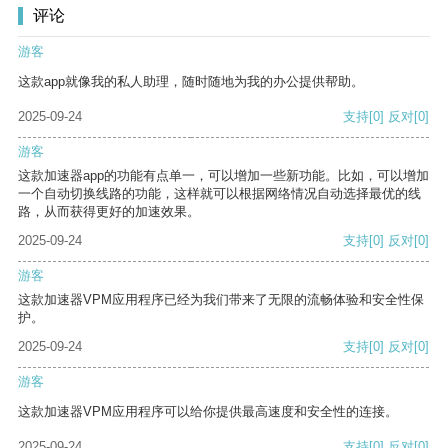
评论
游客
这款app就像我的私人助理，随时随地为我的办公提供帮助。
2025-09-24
支持
[0]
反对
[0]
游客
这款加速器app的功能有点单一，可以增加一些新功能。比如，可以增加
一个自动切换线路的功能，这样就可以根据网络情况自动选择最优的线
路，从而获得更好的加速效果。
2025-09-24
支持
[0]
反对
[0]
游客
这款加速器VPM应用程序已经为我们带来了无限的流畅体验和安全性保
护。
2025-09-24
支持
[0]
反对
[0]
游客
这款加速器VPM应用程序可以给你提供最高速度和安全性的连接。
2025-09-24
支持
[0]
反对
[0]