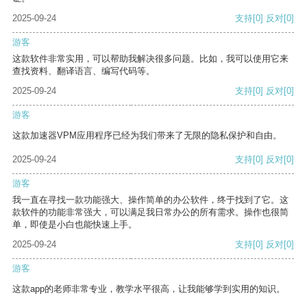
2025-09-24
支持
[0]
反对
[0]
游客
这款软件非常实用，可以帮助我解决很多问题。比如，我可以使用它来
查找资料、翻译语言、编写代码等。
2025-09-24
支持
[0]
反对
[0]
游客
这款加速器VPM应用程序已经为我们带来了无限的隐私保护和自由。
2025-09-24
支持
[0]
反对
[0]
游客
我一直在寻找一款功能强大、操作简单的办公软件，终于找到了它。这
款软件的功能非常强大，可以满足我日常办公的所有需求。操作也很简
单，即使是小白也能快速上手。
2025-09-24
支持
[0]
反对
[0]
游客
这款app的老师非常专业，教学水平很高，让我能够学到实用的知识。