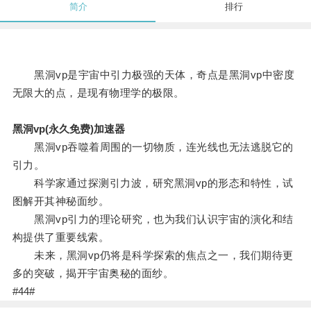
简介
排行
黑洞vp是宇宙中引力极强的天体，奇点是黑洞vp中密度
无限大的点，是现有物理学的极限。
黑洞vp(永久免费)加速器
黑洞vp吞噬着周围的一切物质，连光线也无法逃脱它的
引力。
科学家通过探测引力波，研究黑洞vp的形态和特性，试
图解开其神秘面纱。
黑洞vp引力的理论研究，也为我们认识宇宙的演化和结
构提供了重要线索。
未来，黑洞vp仍将是科学探索的焦点之一，我们期待更
多的突破，揭开宇宙奥秘的面纱。
#44#