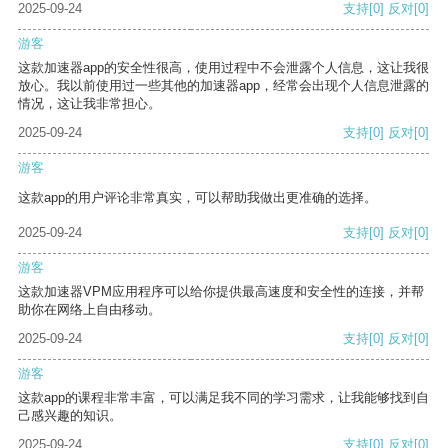
2025-09-24
支持
[0]
反对
[0]
游客
这款加速器app的安全性很高，使用过程中不会泄露个人信息，这让我很
放心。我以前使用过一些其他的加速器app，经常会出现个人信息泄露的
情况，这让我非常担心。
2025-09-24
支持
[0]
反对
[0]
游客
这款app的用户评论非常真实，可以帮助我做出更准确的选择。
2025-09-24
支持
[0]
反对
[0]
游客
这款加速器VPM应用程序可以给你提供最高速度和安全性的连接，并帮
助你在网络上自由移动。
2025-09-24
支持
[0]
反对
[0]
游客
这款app的课程非常丰富，可以满足我不同的学习需求，让我能够找到自
己感兴趣的知识。
2025-09-24
支持
[0]
反对
[0]