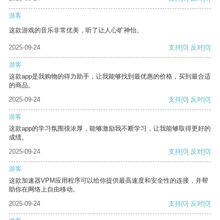
游客
这款游戏的音乐非常优美，听了让人心旷神怡。
2025-09-24
支持
[0]
反对
[0]
游客
这款app是我购物的得力助手，让我能够找到最优惠的价格，买到最合适
的商品。
2025-09-24
支持
[0]
反对
[0]
游客
这款app的学习氛围很浓厚，能够激励我不断学习，让我能够取得更好的
成绩。
2025-09-24
支持
[0]
反对
[0]
游客
这款加速器VPM应用程序可以给你提供最高速度和安全性的连接，并帮
助你在网络上自由移动。
2025-09-24
支持
[0]
反对
[0]