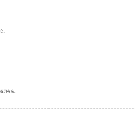
心。
中游刃有余。