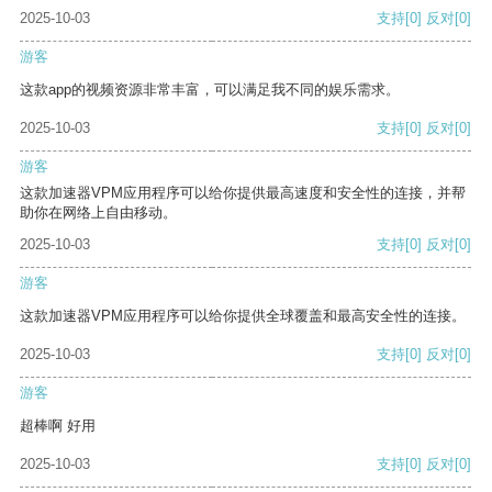
2025-10-03
支持
[0]
反对
[0]
游客
这款app的视频资源非常丰富，可以满足我不同的娱乐需求。
2025-10-03
支持
[0]
反对
[0]
游客
这款加速器VPM应用程序可以给你提供最高速度和安全性的连接，并帮
助你在网络上自由移动。
2025-10-03
支持
[0]
反对
[0]
游客
这款加速器VPM应用程序可以给你提供全球覆盖和最高安全性的连接。
2025-10-03
支持
[0]
反对
[0]
游客
超棒啊 好用
2025-10-03
支持
[0]
反对
[0]