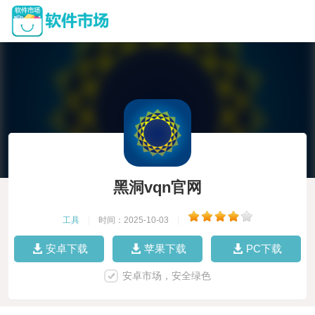
黑洞vqn官网
工具
|
时间：2025-10-03
|
安卓下载
苹果下载
PC下载
安卓市场，安全绿色