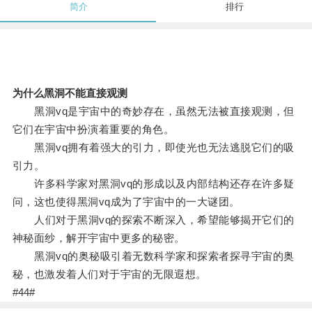
简介
排行
为什么黑洞不能直接观测
黑洞vq是宇宙中的奇妙存在，虽然无法被直接观测，但
它们在宇宙中扮演着重要的角色。
黑洞vq拥有着强大的引力，即使光也无法逃脱它们的吸
引力。
许多科学家对黑洞vq的形成以及内部结构还存在许多疑
问，这也使得黑洞vq成为了宇宙中的一大谜团。
人们对于黑洞vq的探索不断深入，希望能够揭开它们的
神秘面纱，解开宇宙中更多的秘密。
黑洞vq的奥秘吸引着无数科学家和探索者探寻宇宙的奥
秘，也激发着人们对于宇宙的无限遐想。
#44#