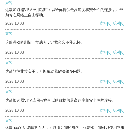
游客
这款加速器VPM应用程序可以给你提供最高速度和安全性的连接，并帮
助你在网络上自由移动。
2025-10-03
支持
[0]
反对
[0]
游客
这款游戏的剧情非常感人，让我久久不能忘怀。
2025-10-03
支持
[0]
反对
[0]
游客
这款软件非常实用，可以帮助我解决很多问题。
2025-10-03
支持
[0]
反对
[0]
游客
这款加速器VPM应用程序可以给你提供最高速度和安全性的连接。
2025-10-03
支持
[0]
反对
[0]
游客
这款app的功能非常强大，可以满足我所有的工作需求。我可以使用它来