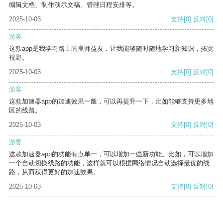
编辑文档、制作演示文稿、管理日程安排等。
2025-10-03
支持
[0]
反对
[0]
游客
这款app是我学习路上的良师益友，让我能够随时随地学习新知识，拓宽
视野。
2025-10-03
支持
[0]
反对
[0]
游客
这款加速器app的加速效果一般，可以再提升一下，比如能够支持更多地
区的线路。
2025-10-03
支持
[0]
反对
[0]
游客
这款加速器app的功能有点单一，可以增加一些新功能。比如，可以增加
一个自动切换线路的功能，这样就可以根据网络情况自动选择最优的线
路，从而获得更好的加速效果。
2025-10-03
支持
[0]
反对
[0]