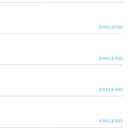
支持
[0]
反对
[0]
支持
[0]
反对
[0]
支持
[0]
反对
[0]
支持
[0]
反对
[0]