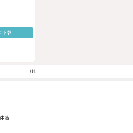
PC下载
排行
体验。