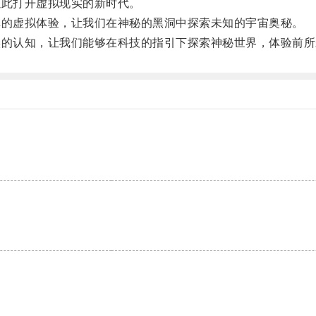
此打开虚拟现实的新时代。
的虚拟体验，让我们在神秘的黑洞中探索未知的宇宙奥秘。
的认知，让我们能够在科技的指引下探索神秘世界，体验前所
。
。