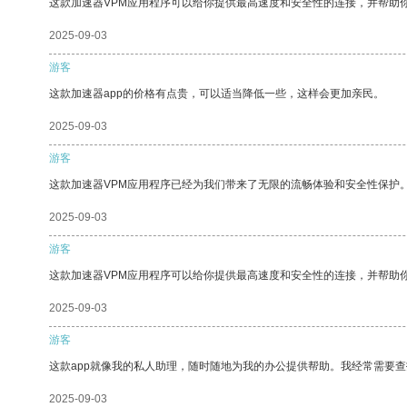
这款加速器VPM应用程序可以给你提供最高速度和安全性的连接，并帮助
2025-09-03
游客
这款加速器app的价格有点贵，可以适当降低一些，这样会更加亲民。
2025-09-03
游客
这款加速器VPM应用程序已经为我们带来了无限的流畅体验和安全性保护
2025-09-03
游客
这款加速器VPM应用程序可以给你提供最高速度和安全性的连接，并帮助
2025-09-03
游客
这款app就像我的私人助理，随时随地为我的办公提供帮助。我经常需要查
2025-09-03