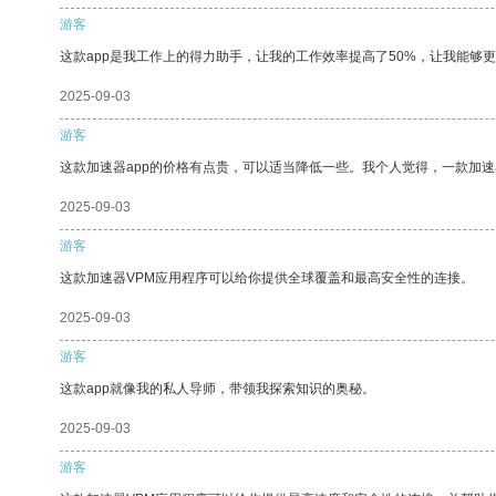
游客
这款app是我工作上的得力助手，让我的工作效率提高了50%，让我能够
2025-09-03
游客
这款加速器app的价格有点贵，可以适当降低一些。我个人觉得，一款加速
2025-09-03
游客
这款加速器VPM应用程序可以给你提供全球覆盖和最高安全性的连接。
2025-09-03
游客
这款app就像我的私人导师，带领我探索知识的奥秘。
2025-09-03
游客