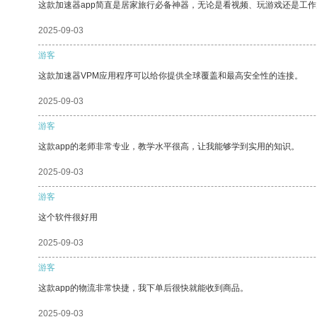
这款加速器app简直是居家旅行必备神器，无论是看视频、玩游戏还是工
2025-09-03
游客
这款加速器VPM应用程序可以给你提供全球覆盖和最高安全性的连接。
2025-09-03
游客
这款app的老师非常专业，教学水平很高，让我能够学到实用的知识。
2025-09-03
游客
这个软件很好用
2025-09-03
游客
这款app的物流非常快捷，我下单后很快就能收到商品。
2025-09-03