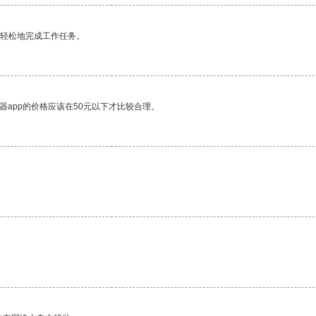
更轻松地完成工作任务。
器app的价格应该在50元以下才比较合理。