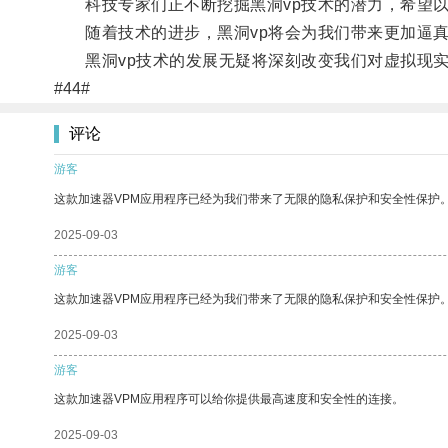
科技专家们正不断挖掘黑洞vp技术的潜力，希望以
随着技术的进步，黑洞vp将会为我们带来更加逼真
黑洞vp技术的发展无疑将深刻改变我们对虚拟现实
#44#
评论
游客
这款加速器VPM应用程序已经为我们带来了无限的隐私保护和安全性保护
2025-09-03
游客
这款加速器VPM应用程序已经为我们带来了无限的隐私保护和安全性保护
2025-09-03
游客
这款加速器VPM应用程序可以给你提供最高速度和安全性的连接。
2025-09-03