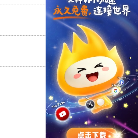
支持
[0]
反对
[0]
支持
[0]
反对
[0]
支持
[0]
反对
[0]