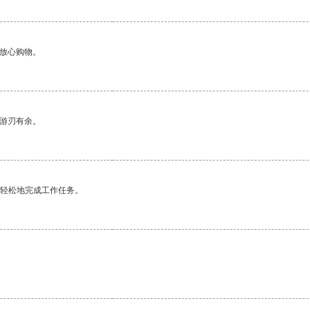
够放心购物。
中游刃有余。
更轻松地完成工作任务。