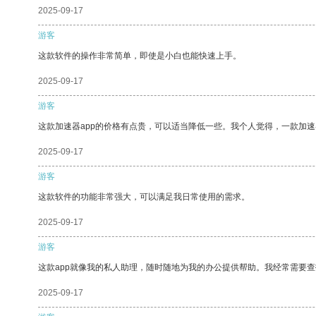
2025-09-17
游客
这款软件的操作非常简单，即使是小白也能快速上手。
2025-09-17
游客
这款加速器app的价格有点贵，可以适当降低一些。我个人觉得，一款加速
2025-09-17
游客
这款软件的功能非常强大，可以满足我日常使用的需求。
2025-09-17
游客
这款app就像我的私人助理，随时随地为我的办公提供帮助。我经常需要查
2025-09-17