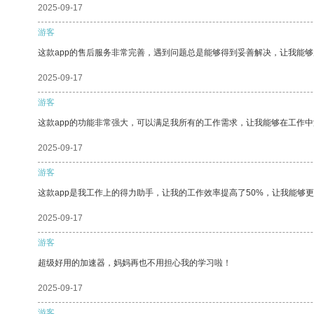
2025-09-17
游客
这款app的售后服务非常完善，遇到问题总是能够得到妥善解决，让我能
2025-09-17
游客
这款app的功能非常强大，可以满足我所有的工作需求，让我能够在工作
2025-09-17
游客
这款app是我工作上的得力助手，让我的工作效率提高了50%，让我能够
2025-09-17
游客
超级好用的加速器，妈妈再也不用担心我的学习啦！
2025-09-17
游客