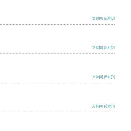
支持
[0]
反对
[0]
支持
[0]
反对
[0]
支持
[0]
反对
[0]
支持
[0]
反对
[0]