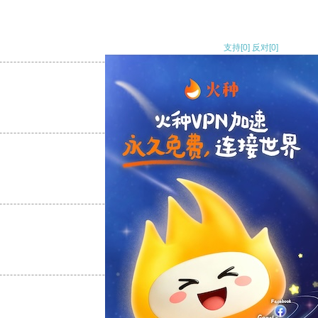
支持
[0]
反对
[0]
支持
[0]
反对
[0]
支持
[0]
反对
[0]
支持
[0]
反对
[0]