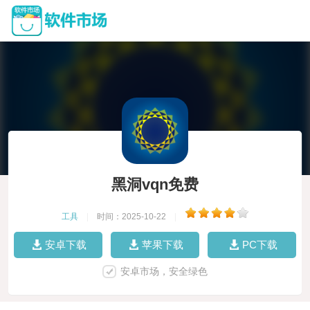
黑洞vqn免费
工具
|
时间：2025-10-22
|
安卓下载
苹果下载
PC下载
安卓市场，安全绿色