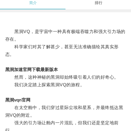
简介
排行
黑洞VQ，是宇宙中一种具有极端吞噬力和强大引力场的
存在。
科学家们对其了解甚少，甚至无法准确描绘其真实形
态。
黑洞加速官网下载最新版本
然而，这种神秘的黑洞却始终吸引着人们的好奇心。
我们决定踏上探索黑洞VQ的旅程。
黑洞vqn官网
在太空舱中，我们穿过星际尘埃和星系，并最终抵达黑
洞VQ的附近。
强大的引力场让舱内一片混乱，但我们还是坚定地前
行。