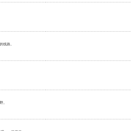
区的线路。
野。