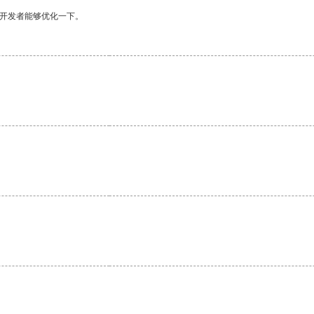
望开发者能够优化一下。