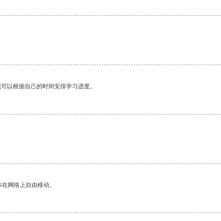
我可以根据自己的时间安排学习进度。
你在网络上自由移动。