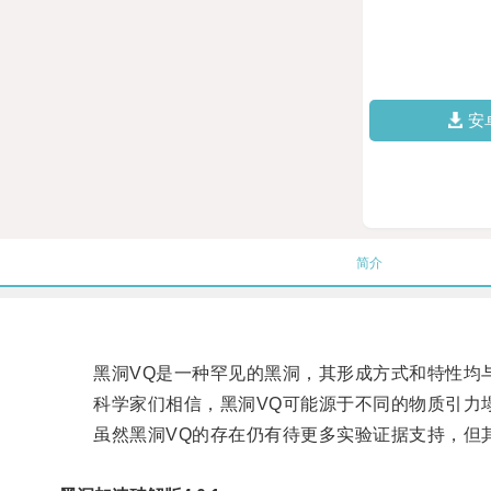
安
简介
黑洞VQ是一种罕见的黑洞，其形成方式和特性均
科学家们相信，黑洞VQ可能源于不同的物质引力塌
虽然黑洞VQ的存在仍有待更多实验证据支持，但其