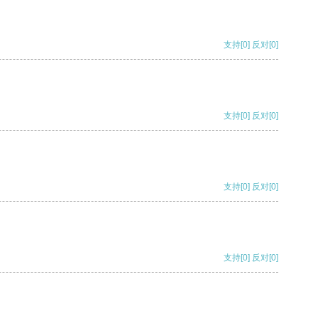
支持
[0]
反对
[0]
支持
[0]
反对
[0]
支持
[0]
反对
[0]
支持
[0]
反对
[0]