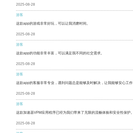
2025-08-28
游客
这款app的游戏非常好玩，可以让我消磨时间。
2025-08-28
游客
这款app的功能非常丰富，可以满足我不同的社交需求。
2025-08-28
游客
这款app的客服非常专业，遇到问题总是能够及时解决，让我能够安心工作
2025-08-28
游客
这款加速器VPM应用程序已经为我们带来了无限的流畅体验和安全性保护
2025-08-28