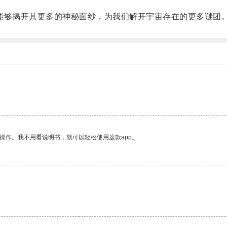
够揭开其更多的神秘面纱，为我们解开宇宙存在的更多谜团
操作。我不用看说明书，就可以轻松使用这款app。